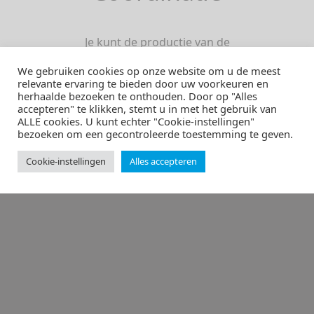
Je kunt de productie van de
communicatiemiddelen aan ons over laten!
We gebruiken cookies op onze website om u de meest
We schakelen graag met vormgevers,
relevante ervaring te bieden door uw voorkeuren en
fotografen, webbouwers en drukkers.
herhaalde bezoeken te onthouden. Door op "Alles
accepteren" te klikken, stemt u in met het gebruik van
Managen de planning en deadline.
ALLE cookies. U kunt echter "Cookie-instellingen"
Stemmen af met alle relevante meelezers
bezoeken om een ​​gecontroleerde toestemming te geven.
en verbeteren de laatste punten en
komma’s.
Cookie-instellingen
Alles accepteren